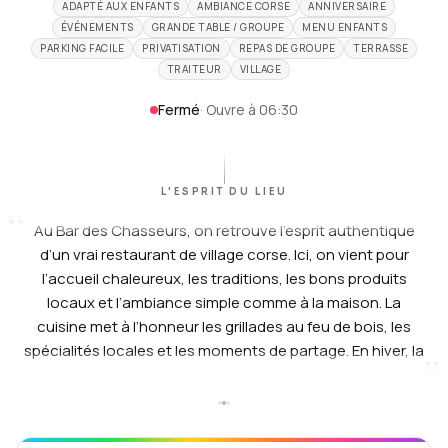
ADAPTÉ AUX ENFANTS
AMBIANCE CORSE
ANNIVERSAIRE
ÉVÉNEMENTS
GRANDE TABLE / GROUPE
MENU ENFANTS
PARKING FACILE
PRIVATISATION
REPAS DE GROUPE
TERRASSE
TRAITEUR
VILLAGE
Fermé
·
Ouvre à 06:30
L'ESPRIT DU LIEU
“
Au Bar des Chasseurs, on retrouve l’esprit authentique
d’un vrai restaurant de village corse. Ici, on vient pour
l’accueil chaleureux, les traditions, les bons produits
locaux et l’ambiance simple comme à la maison. La
cuisine met à l’honneur les grillades au feu de bois, les
spécialités locales et les moments de partage. En hiver, la
”
cheminée apporte cette atmosphère conviviale et
familiale qu’on aime retrouver. En été, la belle terrasse au
cœur du village offre un cadre agréable pour profiter d’un
repas aux saveurs corses.